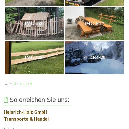
IMG 4522
IMG 3617
IMG 3285
FLDR4329
←
Holzhandel
So erreichen Sie uns:
Heinrich-Holz GmbH
Transporte & Handel